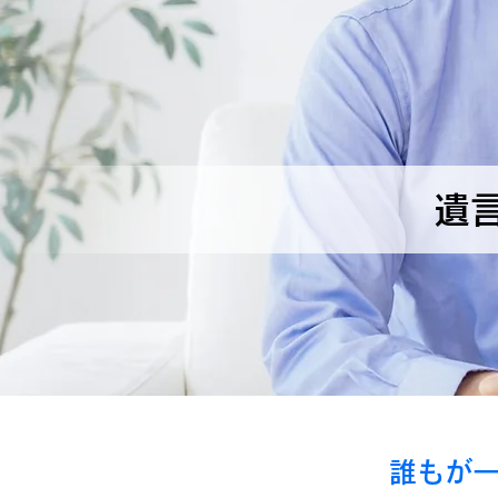
遺
誰もが